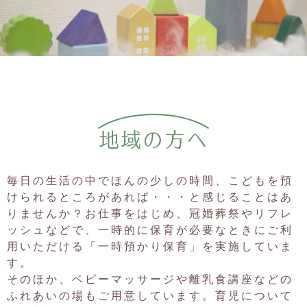
2025.03.14
２０２５年４月の一時保育受け入れは、４月１６日より行いま
す。（申込は３月１９日ですが、お返事は４月初旬になりま
す。）
2025.02.21
３月の一時保育は定員に達しました。
2025.02.20
３月のわんぱくのもり「楽器遊び」は定員に達しました。
地域の方へ
2025.02.18
３月７日のふれあいのもり「助産師さん来園＆カフェ」は定員
に達しました。
毎日の生活の中でほんの少しの時間、こどもを預
2025.01.31
けられるところがあれば・・・と感じることはあ
2月のふれあいのもり「離乳食講座」は定員に達しました。
りませんか？お仕事をはじめ、冠婚葬祭やリフレ
2025.01.28
ッシュなどで、一時的に保育が必要なときにご利
2月の一時保育は定員に達しました。
用いただける「一時預かり保育」を実施していま
2025.01.24
す。
1月31日に延期した大根引きは再延期になりました。
そのほか、ベビーマッサージや離乳食講座などの
2025.01.08
ふれあいの場もご用意しています。育児について
２月のわんぱくのもり「ぱん作り＆試食会」は定員に達しまし