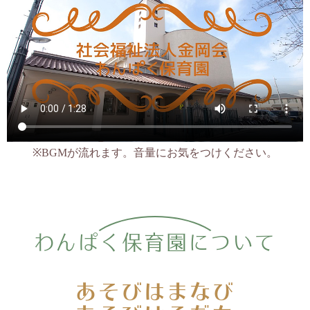
2025.10.29
11月の園見学について
６日（木）１１（火）の10時半より1時間程度行います。ご希望
の方はお電話にてお申込み下さい。072-259-4721
2025.10.29
１１月の一時保育は定員に達しました。
2025.09.22
10月の一時保育は定員に達しました。
2025.09.01
※BGMが流れます。音量にお気をつけください。
次年度（令和８年度）の一号新規募集は空きがない為、行って
おりません。（９月１日現在）
2025.08.25
９月の園見学日程について
８日（月）１６日（火）２５日（木）３０日（火）１０時半か
ら１時間程度
わんぱく保育園について
ご希望の方は電話にてお申込み下さい。072-259-4721
2025.08.25
あそびはまなび
９月の一時保育は定員に達しました。
あそびはそだち