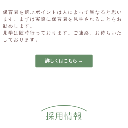
ました。
2024.11.13
保育園を選ぶポイントは人によって異なると思い
12月のわんぱくのもり「クリスマスコンサート」は、２６日木
ます。まずは実際に保育園を見学されることをお
曜日に行います。
勧めします。
2024.11.12
見学は随時行っております。ご連絡、お待ちいた
１１月１４日（木）のふれあいのもり「ベビーマッサージ」２
しております。
名空きが出ました。ご希望の方はお電話下さい。
2024.11.05
１１月の一時保育は定員に達しました。
詳しくはこちら →
2024.10.30
１１月ふれあいのもり「ベビーマッサージ」は定員に達しまし
た。
2024.10.11
園見学について
１０月２８日（月）１０：３０～１時間程度行います。
ご希望の方はお電話下さい。
2024.10.10
採用情報
11月のわんぱくのもり「ミニ運動会」は定員に達しました。
2024.10.08