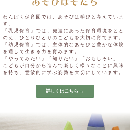
2025.07.30
8月の園見学日程について
5日（火）12日（火）２２日（金）27日（水）
わんぱく保育園では、あそびは学びと考えていま
１０：３０～一時間程度
す。
ご希望の方はお電話ください。072-259-4721
「乳児保育」では、発達にあった保育環境をとと
2025.07.25
のえ、ひとりひとりのこどもを大切に育てます。
8月の一時保育は定員に達しました
「幼児保育」では、主体的なあそびと豊かな体験
2025.07.01
を通して生きる力を育みます。
7月園見学の日程について
「やってみたい」「知りたい」「おもしろい」
日時：8日・14日・２２日・29日の10時半から1時間程度
こどもが自分から進んで楽しく様々なことに興味
ご希望の方はお電話にてお申込みください。
を持ち、意欲的に学ぶ姿勢を大切にしています。
2025.06.26
7月の一時保育は定員に達しました。
詳しくはこちら →
2025.05.22
６月の一時保育は定員に達しました。
2025.04.30
5月の一時保育は定員に達しました。
2025.04.02
4月の一時保育は定員に達しました。