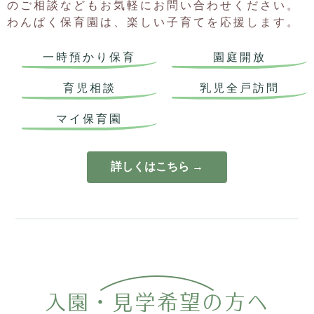
のご相談などもお気軽にお問い合わせください。
た。
わんぱく保育園は、楽しい子育てを応援します。
2024.12.23
1月の一時保育は定員に達しました。
一時預かり保育
園庭開放
2024.12.19
1月のふれあいのもり「思い出の服でメモリアルフレーム作り」
育児相談
乳児全戸訪問
は定員に達しました。
2024.12.19
マイ保育園
1月のわんぱくのもり「大根ひき」は定員に達しました。
2024.12.17
1月のわんぱくのもり「大根引き」日程変更について
詳しくはこちら →
大根の生育がまだ途中のため、1月31日（金）に変更させていた
だきます。（また、生育の状況によっては、再延期や中止にな
る場合もございます。）
2024.11.21
1２月の一時保育は定員に達しました。
2024.11.18
12月のふれあいのもり「アロマ講座」は定員に達しました。
2024.11.14
入園・見学希望の方へ
１２月のわんぱくのもり「音楽コンサート鑑賞」は定員に達し