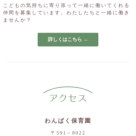
本日のわんぱくのもり「さつまいもほり」は予定通り実施しま
こどもの気持ちに寄り添って一緒に働いてくれる
す。
仲間を募集しています。わたしたちと一緒に働き
2024.09.30
ませんか？
園見学について
日程を追加いたします。
１０月１０日（木）１０：３０～一時間程度
詳しくはこちら →
2024.09.24
１０月の一時保育は定員に達しました。
2024.09.17
次年度（令和７年度）の一号新規募集は９月現在空きがない
為、行っておりません。
2024.09.12
１０月のわんぱくのもり「さつまいもほり」は定員に達しまし
た。
アクセス
2024.09.11
１０月８日わんぱくのもり「さつまいも体験」にご予約の方へ
金岡子ども館（金岡南中学校横）に現地集合となります。
わんぱく保育園
（９：５０受付）
雨天は中止させていただきます。
〒591－8022